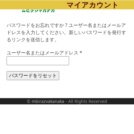
マイアカウント
Open
Close
Skip
to
mobile
mobile
content
menu
menu
パスワードをお忘れですか ? ユーザー名またはメールア
ドレスを入力してください。新しいパスワードを発行す
るリンクを送信します。
必
ユーザー名またはメールアドレス
*
須
パスワードをリセット
©
mbirazvakanaka
- All Rights Reserved