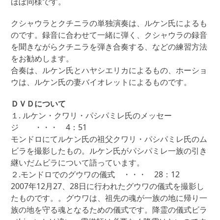
ほぼ同様です。
クシャウラとクチニラの単独演奏は、ルケン氏によるも
のです。録音に合わせて一緒に弾く、クシャウラの録音
を聞きながらクチニラを弾き合奏する、などの練習方法
をお勧めします。
合奏は、ルケン氏とハヤシエリカによるもの、ホーショ
ウは、ルケン氏の妻バイオレットによるものです。
ＤＶＤについて
１. ルケン・クワリ・パシパミレ氏のメッセー
ジ ・・・ 4：51
モンドロにてルケン氏の祖父クワリ・パシパミレ氏のム
ビラを撮影したもの。ルケン氏がパシパミレ一族の引き
継いだムビラについて語っています。
２.モンドロでのグウワの儀式 ・・・ 28：12
2007年12月27、28日に行われたグウワの儀式を撮影し
たものです。。グウワは、祖先の魂が一族の地に帰り一
族の地を守る魂となるための儀式です。降霊の儀式ビラ