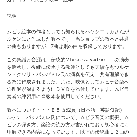
教
本
「ル
説明
ケ
ン・
ムビラ絵本の作者としても知られるハヤシエリカさんが
ク
ルケン氏と作成した教本です。当ショップの教本と共通
ワ
の曲もありますが、7曲は別の曲を収録しております。
リ・
パ
この楽譜と音源は、伝統的Mbira dza vadzimu の演奏
シ
を継承し、後継に伝承する教師としても実績をもつルケ
パ
ン・クワリ・パシパミレ氏の演奏を伝え、共有理解でき
ミ
る為に作成されました。また、映像としてムビラ音楽へ
レ
の理解が深まるようにＤＶＤを添付しています。ムビラ
氏
奏者の練習用に当教本を使用してください。
教
教本について・・・Ｂ５版52頁（日本語・英語併記）
本
ルケン・パシパミレ氏について、ムビラ音楽の概要、ム
ジ
ビラの弾き方、楽譜の読み方が書かれており初心者にも
ン
理解できる内容になっています。以下の伝統曲１２曲の
バ