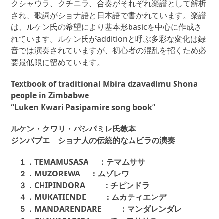
クシャウラ、クチニラ、合奏がそれぞれ楽譜として解析
ブ
され、歌詞がショナ語と日本語で書かれています。楽譜
エ
は、ルケン氏の希望により基本形basicを中心に作成さ
シ
れています。ルケン氏がadditionと呼ぶ多彩な変化は録
ョ
音では演奏されていますが、初心者の混乱を招くため必
ナ
要最低限に留めています。
人
の
Textbook of traditional Mbira dzavadimu Shona
伝
people in Zimbabwe
統
“Luken Kwari Pasipamire song book”
的
な
ルケン・クワリ・パシパミレ氏教本
ム
ジンバブエ ショナ人の伝統的なムビラの演奏
ビ
ラ
１．TEMAMUSASA ：テマムササ
の
２．MUZOREWA ：ムゾレワ
演
３．CHIPINDORA ：チピンドラ
奏」
４．MUKATIENDE ：ムカティエンデ
個
５．MANDARENDARE ：マンダレンダレ