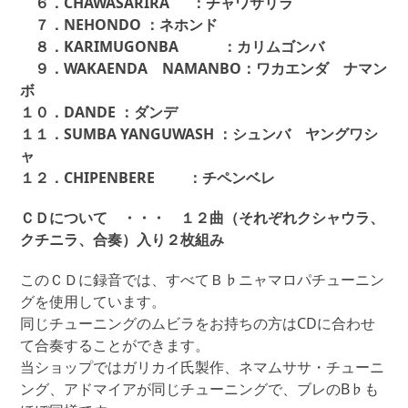
６．CHAWASARIRA ：チャワサリラ
７．NEHONDO ：ネホンド
８．KARIMUGONBA ：カリムゴンバ
９．WAKAENDA NAMANBO：ワカエンダ ナマン
ボ
１０．DANDE ：ダンデ
１１．SUMBA YANGUWASH ：シュンバ ヤングワシ
ャ
１２．CHIPENBERE ：チペンベレ
ＣＤについて ・・・ １２曲（それぞれクシャウラ、
クチニラ、合奏）入り２枚組み
このＣＤに録音では、すべてＢ♭ニャマロパチューニン
グを使用しています。
同じチューニングのムビラをお持ちの方はCDに合わせ
て合奏することができます。
当ショップではガリカイ氏製作、ネマムササ・チューニ
ング、アドマイアが同じチューニングで、ブレのB♭も