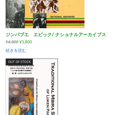
ジンバブエ エピック/ ナショナルアーカイブス
元
現
¥
4,800
¥
3,800
の
在
続きを読む
価
の
格
価
OUT OF STOCK
は
格
¥4,800
は
で
¥3,800
し
で
た。
す。