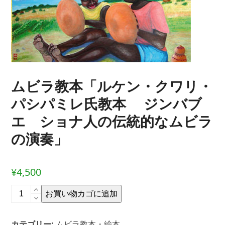
ムビラ教本「ルケン・クワリ・
パシパミレ氏教本 ジンバブ
エ ショナ人の伝統的なムビラ
の演奏」
¥
4,500
ム
お買い物カゴに追加
ビ
ラ
カテゴリー:
ムビラ教本・絵本