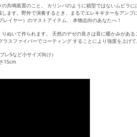
S
の共鳴装置のこと。 カリンバのように箱型ではないムビラに
サ
成します。野外で演奏するとき、まるでエレキギターをアンプ
イ
プレイヤー）のマストアイテム、 本物志向のあなたへ！
ズ
No.5
りぬいて作られます。 天然のデゼの良さは音に暖かみがある
個
グラスファイバーでコーティング することにより強度を上げ
ブレSなど小サイズ向け）
さ15cm