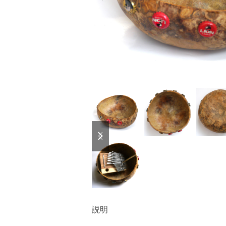
previous
next
slide
slide
説明