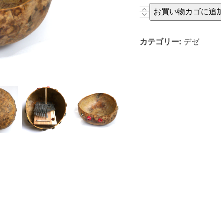
ナ
お買い物カゴに追
チ
ュ
カテゴリー:
デゼ
ラ
ル
デ
ゼ
（フ
ァ
イ
バ
ー
コ
ー
テ
ィ
ン
グ）