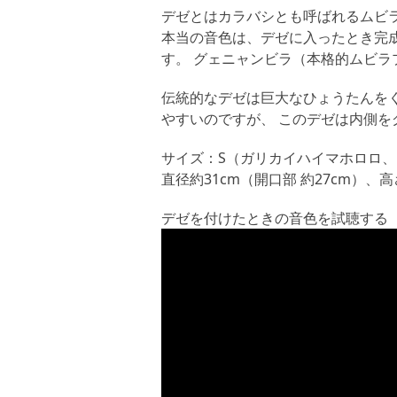
デゼとはカラバシとも呼ばれるムビラ
本当の音色は、デゼに入ったとき完
す。 グェニャンビラ（本格的ムビラ
伝統的なデゼは巨大なひょうたんをく
やすいのですが、 このデゼは内側を
サイズ：S（ガリカイハイマホロロ、
直径約31cm（開口部 約27cm）、高
デゼを付けたときの音色を試聴する