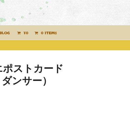
BLOG
¥
0
0 ITEMS
エポストカード
とダンサー）