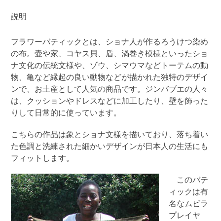
エ・
説明
フ
ラ
フラワーバティックとは、ショナ人が作るろうけつ染め
ワ
の布。壷や家、コヤス貝、盾、渦巻き模様といったショ
ー
ナ文化の伝統文様や、ゾウ、シマウマなどトーテムの動
バ
物、亀など縁起の良い動物などが描かれた独特のデザイ
テ
ンで、お土産として人気の商品です。ジンバブエの人々
ィ
は、クッションやドレスなどに加工したり、壁を飾った
ッ
りして日常的に使っています。
ク
（象
こちらの作品は象とショナ文様を描いており、落ち着い
と
た色調と洗練された細かいデザインが日本人の生活にも
シ
フィットします。
ョ
ナ
このバテ
文
ィックは有
様・
名なムビラ
紺）
プレイヤ
ZB-