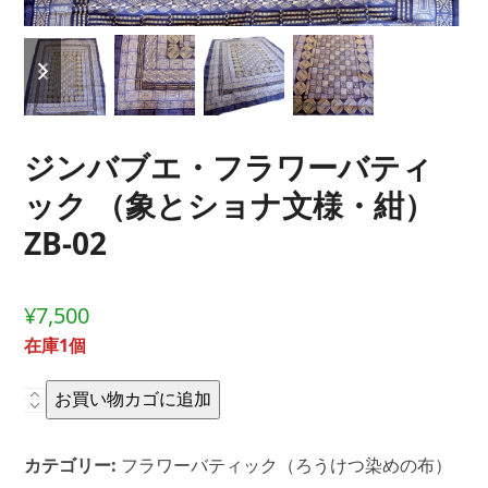
previous
next
slide
slide
ジンバブエ・フラワーバティ
ック （象とショナ文様・紺）
ZB-02
¥
7,500
在庫1個
ジ
お買い物カゴに追加
ン
バ
カテゴリー:
フラワーバティック（ろうけつ染めの布）
ブ