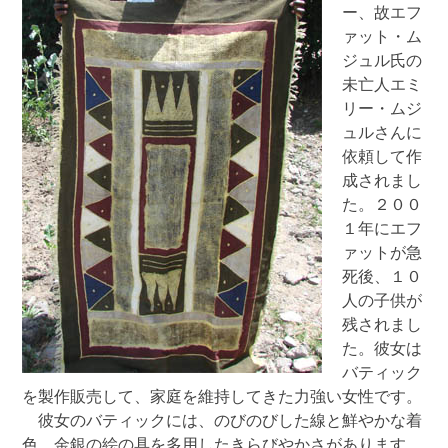
ー、故エフ
02
ァット・ム
個
ジュル氏の
未亡人エミ
リー・ムジ
ュルさんに
依頼して作
成されまし
た。２００
１年にエフ
ァットが急
死後、１０
人の子供が
残されまし
た。彼女は
バティック
を製作販売して、家庭を維持してきた力強い女性です。
彼女のバティックには、のびのびした線と鮮やかな着
色、金銀の絵の具を多用したきらびやかさがあります。