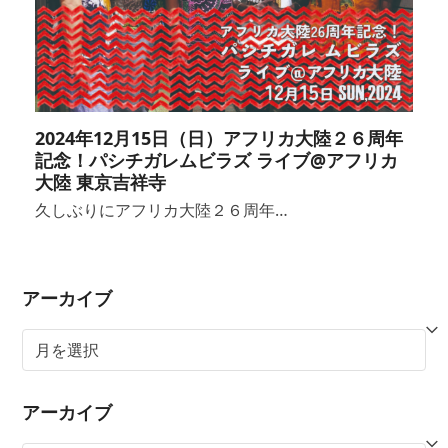
2024年12月15日（日）アフリカ大陸２６周年
記念！パシチガレムビラズ ライブ@アフリカ
大陸 東京吉祥寺
久しぶりにアフリカ大陸２６周年…
アーカイブ
ア
ー
カ
アーカイブ
イ
ブ