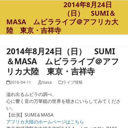
2014年8月24日
Open
Close
Skip
to
（日） SUMI＆
mobile
mobile
content
MASA ムビラライブ＠アフリカ大
menu
menu
陸 東京・吉祥寺
2014年8月24日（日） SUMI
＆MASA ムビラライブ＠アフ
リカ大陸 東京・吉祥寺
2016-04-11
masa
ライブ情報
溢れ出るムビラの調べ、
心に響く音の万華鏡の世界を聴きにいらしてみてくださ
い。
【出演】SUMI＆MASA
アフリカ大陸のホームページはこちら