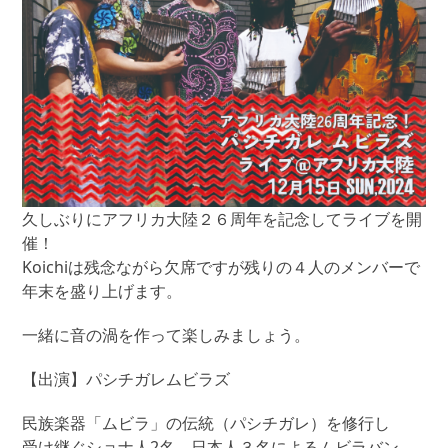
久しぶりにアフリカ大陸２６周年を記念してライブを開
催！
Koichiは残念ながら欠席ですが残りの４人のメンバーで
年末を盛り上げます。
一緒に音の渦を作って楽しみましょう。
【出演】パシチガレムビラズ
民族楽器「ムビラ」の伝統（パシチガレ）を修行し
受け継ぐショナ人2名、日本人３名によるムビラバン