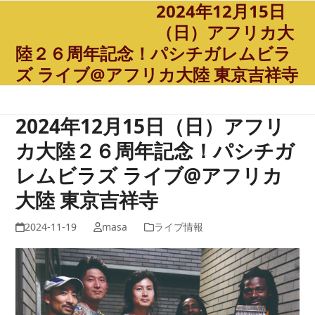
2024年12月15日
Open
Close
Skip
to
（日）アフリカ大
mobile
mobile
content
陸２６周年記念！パシチガレムビラ
menu
menu
ズ ライブ@アフリカ大陸 東京吉祥寺
2024年12月15日（日）アフリ
カ大陸２６周年記念！パシチガ
レムビラズ ライブ@アフリカ
大陸 東京吉祥寺
2024-11-19
masa
ライブ情報