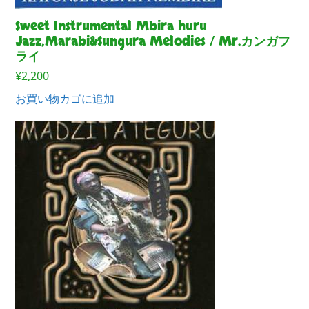
Sweet Instrumental Mbira huru
Jazz,Marabi&Sungura Melodies / Mr.カンガフ
ライ
¥
2,200
お買い物カゴに追加