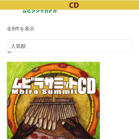
CD
Open
Close
Skip
to
mobile
mobile
content
menu
menu
人
全8件を表示
気
順