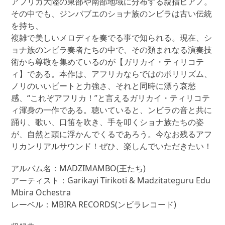
アフリカ大陸の東部や南部地域に分布する親指ピアノ。
イ・
その中でも、ジンバブエのショナ族のンビラは古い伝統
テ
を持ち、
ィ
複雑で美しいメロディを奏でる事で知られる。現在、シ
リ
ョナ族のンビラ奏者たちの中で、その類まれなる演奏技
コ
術から尊敬を集めているのが【ガリカイ・ティリコテ
テ
ィ】である。本作は、アフリカならではのポリリズム、
ィ
ノリのいいビートと力強さ、それと同時に漂う哀愁
(Garikayi
感、“これぞアフリカ！”と言えるガリカイ・ティリコテ
Tirikoti
ィ渾身の一作である。聴いていると、ンビラの音と共に
&
踊り、歌い、口笛を吹き、手を叩くショナ族たちの姿
Madzitateguru
が、自然と頭に浮かんでくるであろう。今なお残るアフ
Edu
リカンリアルサウンド！ぜひ、楽しんでいただきたい！
Mbira
Ochestra)
アルバム名：MADZIMAMBO(王たち)
個
アーティスト：Garikayi Tirikoti & Madzitateguru Edu
Mbira Ochestra
レーベル：MBIRA RECORDS(ンビラレコード)