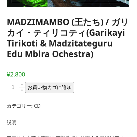
MADZIMAMBO (王たち) / ガリ
カイ・ティリコティ(Garikayi
Tirikoti & Madzitateguru
Edu Mbira Ochestra)
¥
2,800
MADZIMAMBO
お買い物カゴに追加
(王
た
カテゴリー:
CD
ち)
/
ガ
説明
リ
カ