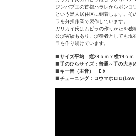
ジンバブエの首都ハラレからポンコ
という黒人居住区に到着します。そ
ラを分担作業で製作しています。
ガリカイ氏はムビラの作りかたを独
公演実績もあり、演奏者としても現
ラを作り続けています。
■サイズ平均 縦23ｃｍｘ横19ｃｍ
■手のひらサイズ：普通～手の大き
■キー音（主音） E♭
■チューニング：ロウマホロロ(Low Mah