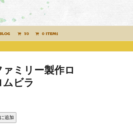
BLOG
¥
0
0 ITEMS
ファミリー製作ロ
ロムビラ
に追加