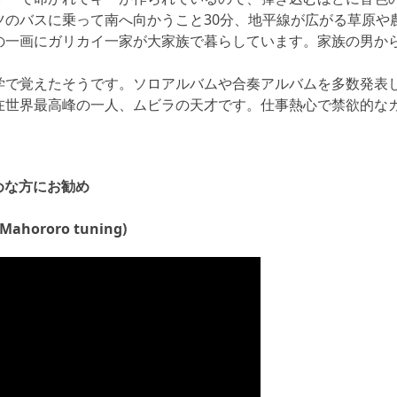
ツのバスに乗って南へ向かうこと30分、地平線が広がる草原や
の一画にガリカイ一家が大家族で暮らしています。家族の男か
学で覚えたそうです。ソロアルバムや合奏アルバムを多数発表
在世界最高峰の一人、ムビラの天才です。仕事熱心で禁欲的な
めな方にお勧め
ororo tuning)