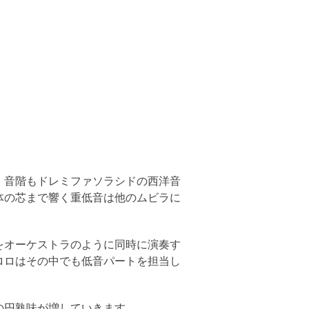
。音階もドレミファソラシドの西洋音
体の芯まで響く重低音は他のムビラに
をオーケストラのように同時に演奏す
ロロはその中でも低音パートを担当し
の円熟味が増していきます。