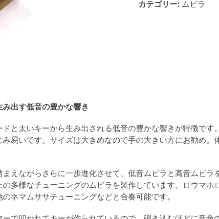
カテゴリー:
ムビラ
イ
フ
ァ
ミ
リ
ー
製
作
ロ
生み出す低音の豊かな響き
ウ
マ
ードと太いキーから生み出される低音の豊かな響きが特徴です
ホ
じみ易いです。サイズは大きめなので手の大きい方にお勧め。
ロ
ロ
ム
踏まえながらさらに一歩進化させて、低音ムビラと高音ムビラ
ビ
上の多様なチューニングのムビラを製作しています。ロウマホ
ラ
他のネマムササチューニングなどと合奏可能です。
個
マーで叩かれてキーが作られているので、弾き込むほどに音色