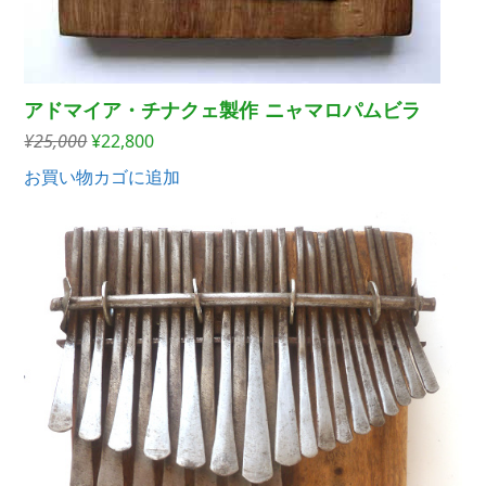
アドマイア・チナクェ製作 ニャマロパムビラ
元
現
¥
25,000
¥
22,800
の
在
お買い物カゴに追加
価
の
格
価
は
格
¥25,000
は
で
¥22,800
し
で
た。
す。