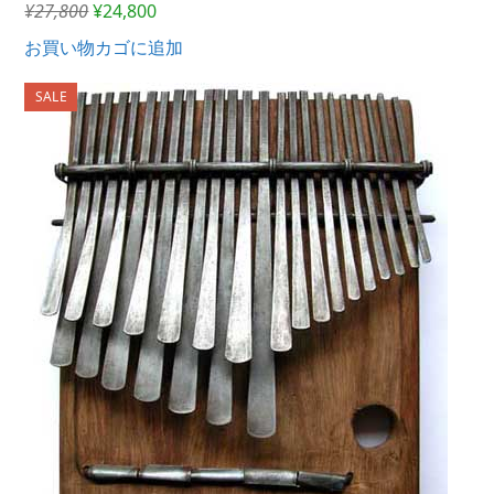
元
現
¥
27,800
¥
24,800
の
在
お買い物カゴに追加
価
の
格
価
SALE
は
格
¥27,800
は
で
¥24,800
し
で
た。
す。