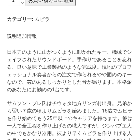
お買い物カゴに追加
ム
ソ
カテゴリー:
ムビラ
ン・
ブ
レ
説明
追加情報
製
作
日本刀のように山がつくように叩かれたキー、機械でシ
ニ
ェイプされたサウンドボード。手作りであることを忘れ
ャ
る、良い意味で工業製品のような完成度。現地のプロフ
マ
ェッショナル奏者からの注文で作られるやや固めのキー
ロ
なので、芯のあるしっかりとした音が鳴ります。本格派
パ
のあなたにお勧めの1台です。
ム
ビ
サムソン・ブレ氏はチウォタ地方リンガ村出身。兄弟か
ラ
ら習い７歳の頃よりムビラを始めました。16歳でムビラ
（プ
を作り始めてもう25年以上のキャリアを持ちます。彼は
ロ
一人で全工程を作り上げるの職人ですが、ジンバブエ人
仕
の中でもかなり器用。彼より早くムビラを作り上げる人