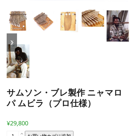
previous
next
slide
slide
サムソン・ブレ製作 ニャマロ
パ ムビラ（プロ仕様）
¥
29,800
サ