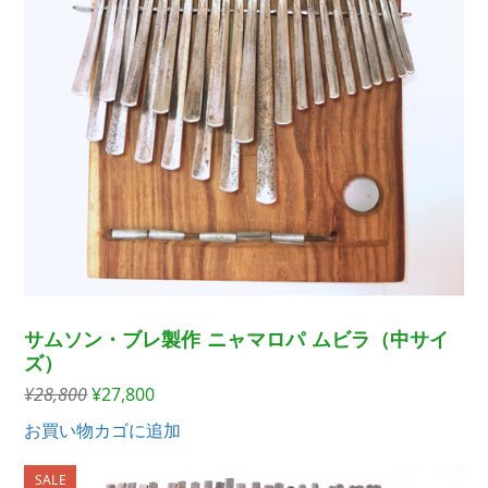
サムソン・ブレ製作 ニャマロパ ムビラ（中サイ
ズ）
元
現
¥
28,800
¥
27,800
の
在
お買い物カゴに追加
価
の
格
価
SALE