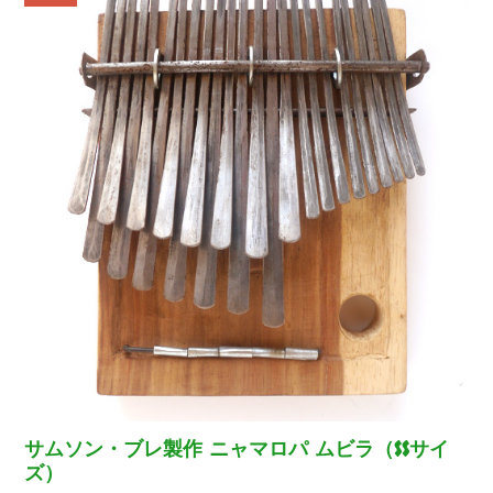
は
格
¥28,800
は
で
¥27,800
し
で
た。
す。
サムソン・ブレ製作 ニャマロパ ムビラ（SSサイ
ズ）