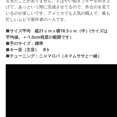
様）
を見たことがありません。すばやい動きでキーを叩き上
個
げて、あっという間に完成させてるので、作るのを見て
いるのが楽しいです。アメリカでも人気の職人で、最も
忙しいムビラ製作者の一人です。
■サイズ平均 縦21ｃｍｘ横18.5ｃｍ（中）(サイズは
平均値。＋-1.0cm程度の範囲です）
■手のサイズ：標準
■キー音（主音） B♭
■チューニング：ニャマロパ（ネマムササと一緒）