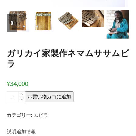
previous
next
slide
slide
ガリカイ家製作ネマムササムビ
ラ
¥
34,000
ガ
お買い物カゴに追加
リ
カ
カテゴリー:
ムビラ
イ
家
製
説明
追加情報