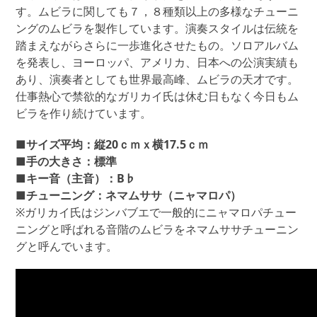
す。ムビラに関しても７，８種類以上の多様なチューニ
ングのムビラを製作しています。演奏スタイルは伝統を
踏まえながらさらに一歩進化させたもの。ソロアルバム
を発表し、ヨーロッパ、アメリカ、日本への公演実績も
あり、演奏者としても世界最高峰、ムビラの天才です。
仕事熱心で禁欲的なガリカイ氏は休む日もなく今日もム
ビラを作り続けています。
■サイズ平均：縦20ｃｍｘ横17.5ｃｍ
■手の大きさ：標準
■キー音（主音）：B♭
■チューニング：ネマムササ（ニャマロパ）
※ガリカイ氏はジンバブエで一般的にニャマロパチュー
ニングと呼ばれる音階のムビラをネマムササチューニン
グと呼んでいます。