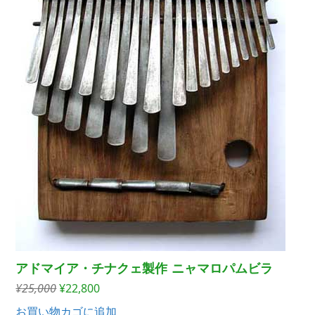
た。
す。
アドマイア・チナクェ製作 ニャマロパムビラ
元
現
¥
25,000
¥
22,800
の
在
お買い物カゴに追加