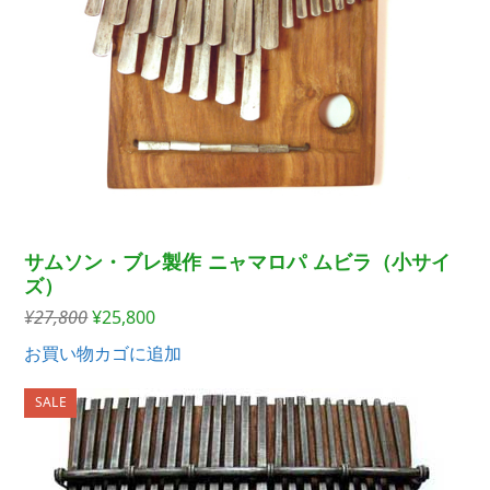
サムソン・ブレ製作 ニャマロパ ムビラ（小サイ
ズ）
元
現
¥
27,800
¥
25,800
の
在
お買い物カゴに追加
価
の
格
価
SALE
は
格
¥27,800
は
で
¥25,800
し
で