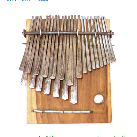
価
の
格
価
は
格
¥25,000
は
で
¥22,800
し
で
た。
す。