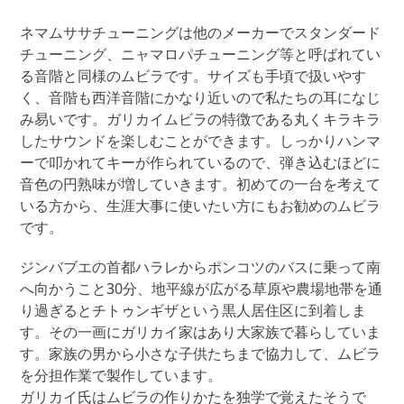
作
ネ
ネマムササチューニングは他のメーカーでスタンダード
マ
チューニング、ニャマロパチューニング等と呼ばれてい
ム
る音階と同様のムビラです。サイズも手頃で扱いやす
サ
く、音階も西洋音階にかなり近いので私たちの耳になじ
サ
み易いです。ガリカイムビラの特徴である丸くキラキラ
ム
したサウンドを楽しむことができます。しっかりハンマ
ビ
ーで叩かれてキーが作られているので、弾き込むほどに
ラ
音色の円熟味が増していきます。初めての一台を考えて
個
いる方から、生涯大事に使いたい方にもお勧めのムビラ
です。
ジンバブエの首都ハラレからポンコツのバスに乗って南
へ向かうこと30分、地平線が広がる草原や農場地帯を通
り過ぎるとチトゥンギザという黒人居住区に到着しま
す。その一画にガリカイ家はあり大家族で暮らしていま
す。家族の男から小さな子供たちまで協力して、ムビラ
を分担作業で製作しています。
ガリカイ氏はムビラの作りかたを独学で覚えたそうで