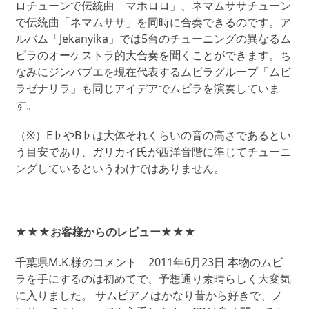
ロチューンで伝統曲「マホロロ」、ネマムササチューン
で伝統曲「ネマムササ」を同時に合奏できるのです。ア
ルバム「Jekanyika」では5台のチューニングの異なるム
ビラのオーケストラ的大合奏を聞くことができます。ち
なみにジンバブエを現在代表するムビラグループ「ムビ
ラゼナリラ」も同じアイデアでムビラを演奏していま
す。
（※）E♭やB♭は大体それくらいの音の高さであるとい
う目安であり、ガリカイ氏が西洋音階に準じてチューニ
ングしているというわけではありません。
★★★お客様からのレビュー★★★
千葉県M.K.様のコメント 2011年6月23日 本物のムビ
ラを手にするのは初めてで、予想通り素晴らしく大変気
に入りました。 サムピアノはかなり昔から好きで、ノ