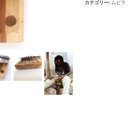
格
カテゴリー:
ムビラ
ン・
ブ
は
レ
¥27,800
製
作
で
¥
ニ
し
ャ
マ
た。
ロ
パ
ム
ビ
ラ
（SS
サ
イ
ズ）
個