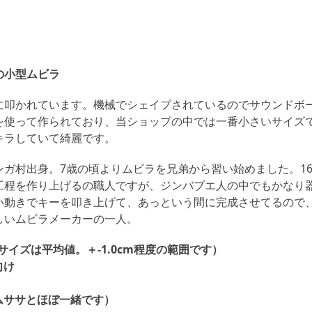
の小型ムビラ
に叩かれています。機械でシェイプされているのでサウンドボ
を使って作られており、当ショップの中では一番小さいサイズ
キラしていて綺麗です。
ガ村出身。7歳の頃よりムビラを兄弟から習い始めました。16
工程を作り上げるの職人ですが、ジンバブエ人の中でもかなり
い動きでキーを叩き上げて、あっという間に完成させてるので
しいムビラメーカーの一人。
m(サイズは平均値。＋-1.0cm程度の範囲です）
向け
ムササとほぼ一緒です）