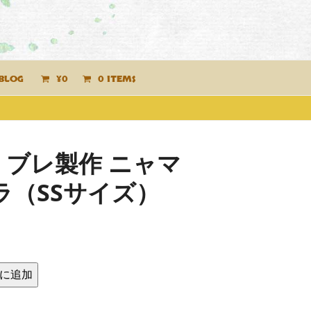
BLOG
¥
0
0 ITEMS
ブレ製作 ニャマ
ラ（SSサイズ）
現
在
に追加
の