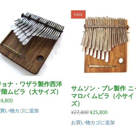
SALE
ジョナ・ワザラ製作西洋
サムソン・ブレ製作 ニ
音階ムビラ（大サイズ）
マロパ ムビラ（小サイ
24,800
ズ）
買い物カゴに追加
元
現
¥
27,800
¥
25,800
の
在
お買い物カゴに追加
価
の
格
価