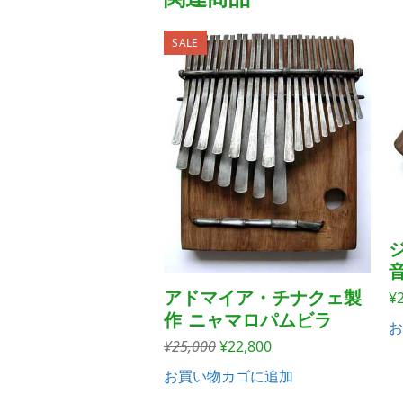
¥28,800
は
で
¥27,800
SALE
し
で
た。
す。
アドマイア・チナクェ製
¥
作 ニャマロパムビラ
お
元
現
¥
25,000
¥
22,800
の
在
お買い物カゴに追加
価
の