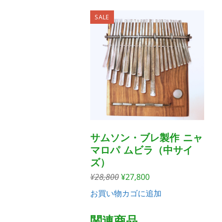
SALE
サムソン・ブレ製作 ニャ
マロパ ムビラ（中サイ
ズ）
元
現
¥
28,800
¥
27,800
の
在
お買い物カゴに追加
価
の
格
価
関連商品
は
格