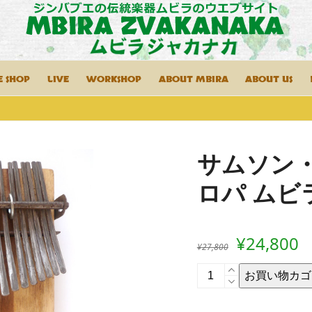
E SHOP
LIVE
WORKSHOP
ABOUT MBIRA
ABOUT US
サムソン・
ロパ ムビ
元
¥
24,800
¥
27,800
の
サ
お買い物カゴ
ム
価
ソ