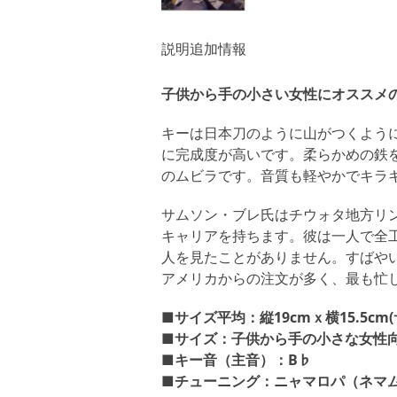
説明
追加情報
子供から手の小さい女性にオススメ
キーは日本刀のように山がつくよう
に完成度が高いです。柔らかめの鉄
のムビラです。音質も軽やかでキラ
サムソン・ブレ氏はチウォタ地方リン
キャリアを持ちます。彼は一人で全
人を見たことがありません。すばや
アメリカからの注文が多く、最も忙
■サイズ平均：縦19cmｘ横15.5c
■サイズ：子供から手の小さな女性
■キー音（主音）：B♭
■チューニング：ニャマロパ（ネマ